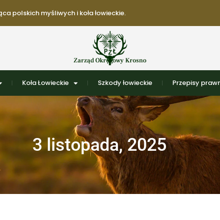
ca polskich myśliwych i koła łowieckie.
Zarząd Okręgowy Krosno
Koła Łowieckie
Szkody łowieckie
Przepisy praw
3 listopada, 2025