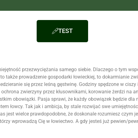
TEST
umiejętność przezwyciężania samego siebie. Dlaczego o tym ws
e, to także prowadzenie gospodarki łowieckiej, to dokarmianie 
dzieranie się przez leśną gęstwinę. Godziny spędzone w ciszy 
 ochrona zwierzyny przez kłusownikami, korowanie żerdzi na am
wszystkim obowiązki. Pasja sprawi, że każdy obowiązek będzie 
utem łowcy. Tak
jak
i ambicja, by stale rozwijać swe umiejętnośc
czas jest wielce prawdopodobne, że doskonale rozumiesz czym jes
 którzy wprowadzą Cię w łowiectwo. A gdy jesteś już pewien/pew