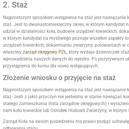
2. Staż
Najprostszym sposobem wstąpienia na staż jest nawiązanie kon
staż. Jest to dwunastomiesięczny okres, w którym kandydat n
udział w działalności koła, budowie urządzeń łowieckich, dok
w którym kandydat na myśliwego poznaje wszelkie aspekty łow
urządzeń łowieckich, dokarmianiu zwierzyny, polowaniach w ch
właściwy
zarząd okręgowy PZŁ
, który wydaje dzienniczek st
wprowadzenia naszych danych do rejestru. Po pozytywnym uk
przystąpienia do kursu dla nowo wstępujących.
Złożenie wniosku o przyjęcie na staż
Najprostszym sposobem wstąpienia na staż jest nawiązanie kon
staż. Jeśli z jakiś przyczyn nie jesteśmy w stanie nawiązać
stałego zamieszkania (lista zarządów okręgowych) i wyrażen
nam koło łowieckie lub Ośrodek Hodowli Zwierzyny, w którym
Zarząd Koła na swoim posiedzeniu ma prawo podjąć uchwałę
odbywania stażu.