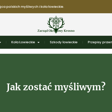
ca polskich myśliwych i koła łowieckie.
Zarząd Okręgowy Krosno
Koła Łowieckie
Szkody łowieckie
Przepisy praw
Jak zostać myśliwym?