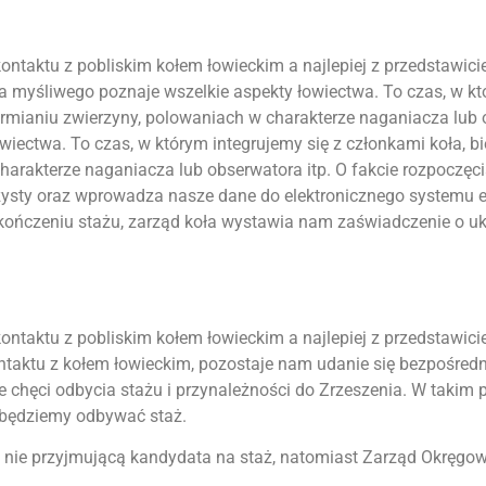
taktu z pobliskim kołem łowieckim a najlepiej z przedstawicie
a myśliwego poznaje wszelkie aspekty łowiectwa. To czas, w kt
armianiu zwierzyny, polowaniach w charakterze naganiacza lub o
iectwa. To czas, w którym integrujemy się z członkami koła, bi
arakterze naganiacza lub obserwatora itp. O fakcie rozpoczęci
ażysty oraz wprowadza nasze dane do elektronicznego systemu e
ończeniu stażu, zarząd koła wystawia nam zaświadczenie o uk
taktu z pobliskim kołem łowieckim a najlepiej z przedstawicie
 kontaktu z kołem łowieckim, pozostaje nam udanie się bezpośr
ie chęci odbycia stażu i przynależności do Zrzeszenia. W tak
 będziemy odbywać staż.
 nie przyjmującą kandydata na staż, natomiast Zarząd Okręg