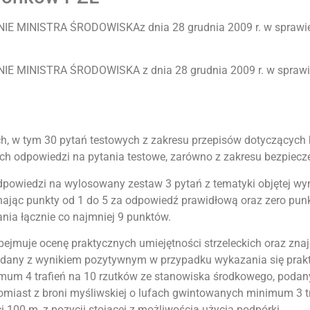
E MINISTRA ŚRODOWISKAz dnia 28 grudnia 2009 r. w sprawie 
E MINISTRA ŚRODOWISKA z dnia 28 grudnia 2009 r. w sprawie 
ch, w tym 30 pytań testowych z zakresu przepisów dotyczących
odpowiedzi na pytania testowe, zarówno z zakresu bezpieczeń
odpowiedzi na wylosowany zestaw 3 pytań z tematyki objętej 
znając punkty od 1 do 5 za odpowiedź prawidłową oraz zero pu
ia łącznie co najmniej 9 punktów.
i obejmuje ocenę praktycznych umiejętności strzeleckich oraz z
a zdany z wynikiem pozytywnym w przypadku wykazania się pra
nimum 4 trafień na 10 rzutków ze stanowiska środkowego, podan
tomiast z broni myśliwskiej o lufach gwintowanych minimum 3 t
 100 m, z pozycji stojącej z możliwością użycia podpórki.