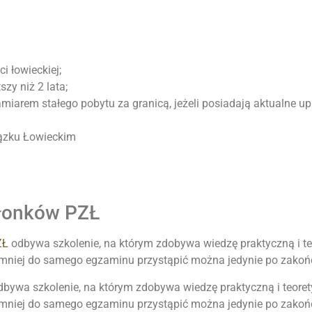
i łowieckiej;
szy niż 2 lata;
zamiarem stałego pobytu za granicą, jeżeli posiadają aktualne
iązku Łowieckim
złonków PZŁ
ZŁ
odbywa szkolenie, na którym zdobywa wiedzę praktyczną i teo
e mniej do samego egzaminu przystąpić można jedynie po zakoń
wa szkolenie, na którym zdobywa wiedzę praktyczną i teoretyc
e mniej do samego egzaminu przystąpić można jedynie po zakoń