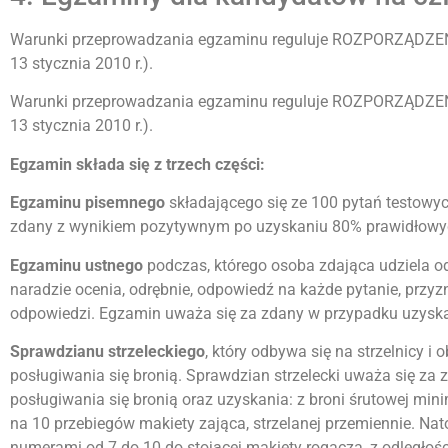
Warunki przeprowadzania egzaminu reguluje ROZPORZĄDZENI
13 stycznia 2010 r.).
Warunki przeprowadzania egzaminu reguluje ROZPORZĄDZENI
13 stycznia 2010 r.).
Egzamin składa się z trzech części:
Egzaminu pisemnego
składającego się ze 100 pytań testowy
zdany z wynikiem pozytywnym po uzyskaniu 80% prawidłowych 
Egzaminu ustnego
podczas, którego osoba zdająca udziela 
naradzie ocenia, odrębnie, odpowiedź na każde pytanie, przy
odpowiedzi. Egzamin uważa się za zdany w przypadku uzyskan
Sprawdzianu strzeleckiego
, który odbywa się na strzelnicy 
posługiwania się bronią. Sprawdzian strzelecki uważa się z
posługiwania się bronią oraz uzyskania: z broni śrutowej mi
na 10 przebiegów makiety zająca, strzelanej przemiennie. Na
numerami od 7 do 10 do stojącej makiety rogacza, z odległości