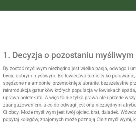
1. Decyzja o pozostaniu myśliwym
By
zostać
myśliwym
niezbędna jest wielka pasja, odwaga i 
byciu dobrym
myśliwym
. Bo łowiectwo to nie tylko polowani
spędzone na ambonie, przemoknięte ubranie, bezszelestne prze
reintrodukcja gatunków których populacja w łowiskach spada,
uprawa poletek itd. A więc to nie tylko prawa ale i przede 
zaangażowaniem, a co do odwagi jest ona niezbędnym atryb
Ci obcy. Może
myśliwym
jest twój ojciec, brat, dziadek. Wów
popytaj kolegów, znajomych może poznają Cie z
myśliwym
i,