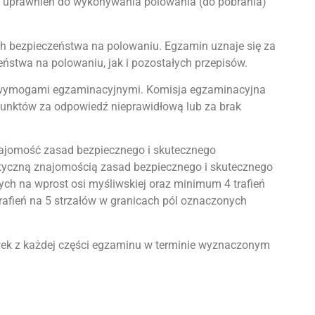
uprawnień do wykonywania polowania (do pobrania)
ch bezpieczeństwa na polowaniu. Egzamin uznaje się za
stwa na polowaniu, jak i pozostałych przepisów.
ej wymogami egzaminacyjnymi. Komisja egzaminacyjna
 punktów za odpowiedź nieprawidłową lub za brak
 znajomość zasad bezpiecznego i skutecznego
ktyczną znajomością zasad bezpiecznego i skutecznego
ych na wprost osi myśliwskiej oraz minimum 4 trafień
rafień na 5 strzałów w granicach pól oznaczonych
wek z każdej części egzaminu w terminie wyznaczonym