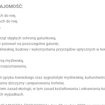
NAJOMOŚĆ:
h do niej,
ch do niej,
,
rząt objętych ochroną gatunkową,
sy polowań na poszczególne gatunki,
śliwskiej, budowy i wykorzystania przyrządów optycznych w 
nią myśliwską,
 rozpoznawania,
em języka łowieckiego oraz sygnalistyki myśliwskiej, kulturotwórcz
nia dziczyzny i preparowania trofeów,
iem zasad ekologii, w tym zasad kształtowania i odnawiania ko
ych wypadkach.