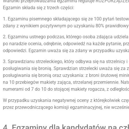
Warunki przeprowadzania egzaminu reguluje ROZPORZĄDZENI
Egzamin składa się z trzech części:
1. Egzaminu pisemnego składającego się ze 100 pytań testow
zdany z wynikiem pozytywnym po uzyskaniu 80% prawidłowych 
2. Egzaminu ustnego podczas, którego osoba zdająca udziel
po naradzie ocenia, odrębnie, odpowiedź na każde pytanie, p
odpowiedzi. Egzamin uważa się za zdany w przypadku uzyskan
3. Sprawdzianu strzeleckiego, który odbywa się na strzelnicy
posługiwania się bronią. Sprawdzian strzelecki uważa się z
posługiwania się bronią oraz uzyskania: z broni śrutowej mi
na 10 przebiegów makiety zająca, strzelanej przemiennie. Na
numerami od 7 do 10 do stojącej makiety rogacza, z odległości
W przypadku uzyskania negatywnej oceny z którejkolwiek cz
przez przewodniczącego komisji egzaminacyjnej, nie wcześniej
4. Egzaminy dla kandydatów na c