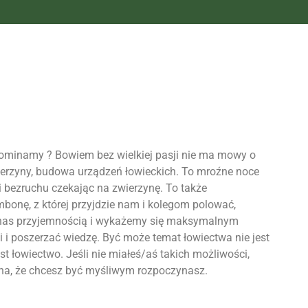
pominamy ? Bowiem bez wielkiej pasji nie ma mowy o
zwierzyny, budowa urządzeń łowieckich. To mroźne noce
i bezruchu czekając na zwierzynę. To także
bonę, z której przyjdzie nam i kolegom polować,
dla nas przyjemnością i wykażemy się maksymalnym
i i poszerzać wiedzę. Być może temat łowiectwa nie jest
t łowiectwo. Jeśli nie miałeś/aś takich możliwości,
na, że chcesz być
myśliwym
rozpoczynasz.