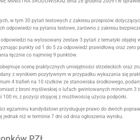
E MINISTRA ŚRODOWISKAz dnia 28 grudnia 2009 r.w sprawie 
ych, w tym 30 pytań testowych z zakresu przepisów dotyczący
odpowiedzi na pytania testowe, zarówno z zakresu bezpieczeń
a odpowiedzi na wylosowany zestaw 3 pytań z tematyki objęt
rzyznając punkty od 1 do 5 za odpowiedź prawidłową oraz zero
ia łącznie co najmniej 9 punktów.
 i obejmuje ocenę praktycznych umiejętności strzeleckich oraz
a zdany z wynikiem pozytywnym w przypadku wykazania się pra
nimum 4 trafień na 10 rzutków ze stanowiska środkowego, podan
tomiast z broni myśliwskiej o lufach gwintowanych minimum 3 t
 100 m, z pozycji stojącej z możliwością użycia podpórki.
ęści egzaminu kandydatowi przysługuje prawo do dwóch popra
 jednak niż w terminie 7 dni od dnia ogłoszenia wyniku.
złonków PZŁ