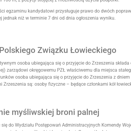
ęści egzaminu kandydatowi przysługuje prawo do dwóch popra
 jednak niż w terminie 7 dni od dnia ogłoszenia wyniku.
 Polskiego Związku Łowieckiego
ywnym osoba ubiegająca się o przyjęcie do Zrzeszenia składa
iej) zarządowi okręgowemu PZŁ właściwemu dla miejsca stałe
nków osoba ubiegająca się o przyjęcie do Zrzeszenia z dniem
i Zrzeszenia są: osoby fizyczne – będące członkami kół łowiec
ie myśliwskiej broni palnej
 się do Wydziału Postępowań Administracyjnych Komendy Wojewó